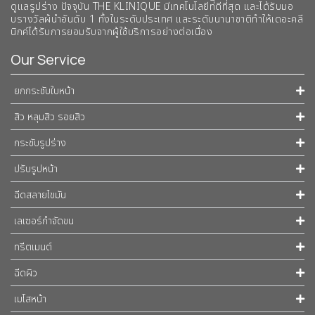
ดูแลรูปร่าง ปัจจุบัน THE KLINIQUE มีเทคโนโลยีท่ีดีที่สุด และได้รับมอ
บรางวัลผ้นำอันดับ 1 ทั้งในระดับประเทศ และระดับนานาชาติทําให้เดอะคลี
นิกค์ได้รับการยอมรับจากผู้ใช้บริการอย่างต่อเนื่อง
Our Service
ยกกระชับใบหน้า
สิว หลุมสิว รอยสิว
กระชับรูปร่าง
ปรับรูปหน้า
ฉีดสลายไขมัน
เลเซอร์กำจัดขน
ทรีตเมนต์
ฉีดผิว
เมโสหน้า