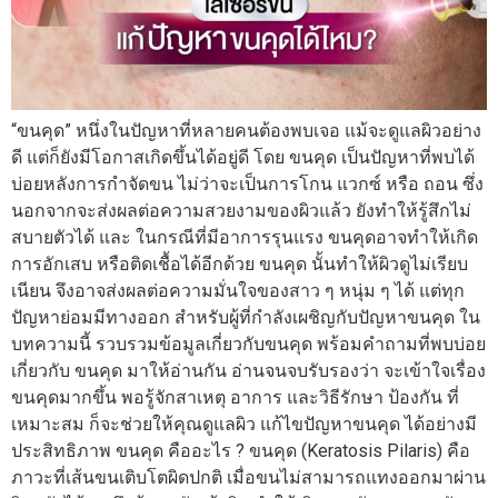
“ขนคุด” หนึ่งในปัญหาที่หลายคนต้องพบเจอ แม้จะดูแลผิวอย่าง
ดี แต่ก็ยังมีโอกาสเกิดขึ้นได้อยู่ดี โดย ขนคุด เป็นปัญหาที่พบได้
บ่อยหลังการกำจัดขน ไม่ว่าจะเป็นการโกน แวกซ์ หรือ ถอน ซึ่ง
นอกจากจะส่งผลต่อความสวยงามของผิวแล้ว ยังทำให้รู้สึกไม่
สบายตัวได้ และ ในกรณีที่มีอาการรุนแรง ขนคุดอาจทำให้เกิด
การอักเสบ หรือติดเชื้อได้อีกด้วย ขนคุด นั้นทำให้ผิวดูไม่เรียบ
เนียน จึงอาจส่งผลต่อความมั่นใจของสาว ๆ หนุ่ม ๆ ได้ แต่ทุก
ปัญหาย่อมมีทางออก สำหรับผู้ที่กำลังเผชิญกับปัญหาขนคุด ใน
บทความนี้ รวบรวมข้อมูลเกี่ยวกับขนคุด พร้อมคำถามที่พบบ่อย
เกี่ยวกับ ขนคุด มาให้อ่านกัน อ่านจนจบรับรองว่า จะเข้าใจเรื่อง
ขนคุดมากขึ้น พอรู้จักสาเหตุ อาการ และวิธีรักษา ป้องกัน ที่
เหมาะสม ก็จะช่วยให้คุณดูแลผิว แก้ไขปัญหาขนคุด ได้อย่างมี
ประสิทธิภาพ ขนคุด คืออะไร ? ขนคุด (Keratosis Pilaris) คือ
ภาวะที่เส้นขนเติบโตผิดปกติ เมื่อขนไม่สามารถแทงออกมาผ่าน