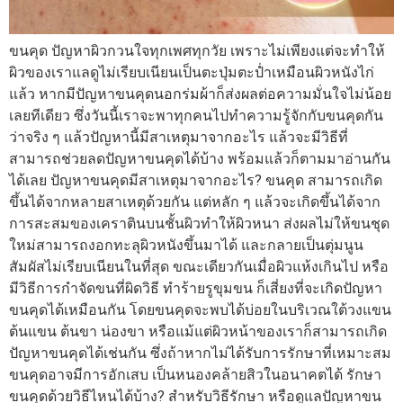
ขนคุด ปัญหาผิวกวนใจทุกเพศทุกวัย เพราะไม่เพียงแต่จะทำให้
ผิวของเราแลดูไม่เรียบเนียนเป็นตะปุ่มตะป่ำเหมือนผิวหนังไก่
แล้ว หากมีปัญหาขนคุดนอกร่มผ้าก็ส่งผลต่อความมั่นใจไม่น้อย
เลยทีเดียว ซึ่งวันนี้เราจะพาทุกคนไปทำความรู้จักกับขนคุดกัน
ว่าจริง ๆ แล้วปัญหานี้มีสาเหตุมาจากอะไร แล้วจะมีวิธีที่
สามารถช่วยลดปัญหาขนคุดได้บ้าง พร้อมแล้วก็ตามมาอ่านกัน
ได้เลย ปัญหาขนคุดมีสาเหตุมาจากอะไร? ขนคุด สามารถเกิด
ขึ้นได้จากหลายสาเหตุด้วยกัน แต่หลัก ๆ แล้วจะเกิดขึ้นได้จาก
การสะสมของเคราตินบนชั้นผิวทำให้ผิวหนา ส่งผลไม่ให้ขนชุด
ใหม่สามารถงอกทะลุผิวหนังขึ้นมาได้ และกลายเป็นตุ่มนูน
สัมผัสไม่เรียบเนียนในที่สุด ขณะเดียวกันเมื่อผิวแห้งเกินไป หรือ
มีวิธีการกำจัดขนที่ผิดวิธี ทำร้ายรูขุมขน ก็เสี่ยงที่จะเกิดปัญหา
ขนคุดได้เหมือนกัน โดยขนคุดจะพบได้บ่อยในบริเวณใต้วงแขน
ต้นแขน ต้นขา น่องขา หรือแม้แต่ผิวหน้าของเราก็สามารถเกิด
ปัญหาขนคุดได้เช่นกัน ซึ่งถ้าหากไม่ได้รับการรักษาที่เหมาะสม
ขนคุดอาจมีการอักเสบ เป็นหนองคล้ายสิวในอนาคตได้ รักษา
ขนคุดด้วยวิธีไหนได้บ้าง? สำหรับวิธีรักษา หรือดูแลปัญหาขน