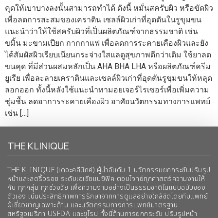
คุดให้เบาบางลงนั้นสามารถทำได้ ดังนี้ หมั่นสครับผิว หรือขัดผิว
เพื่อลดการสะสมของเคราติน เซลล์ผิวเก่าที่อุดตันในรูขุมขน
แนะนำว่าให้ใช้สครับผิวที่เป็นผลิตภัณฑ์จากธรรมชาติ เช่น
ขมิ้น มะขามเปียก กากกาแฟ เพื่อลดการระคายเคืองผิวและยัง
ได้สัมผัสผิวเรียบเนียนกระจ่างใสแลดูสุขภาพดีกว่าเดิม ใช้ยาลด
ขนคุด ที่มีส่วนผสมหลักเป็น AHA BHA LHA หรือผลิตภัณฑ์ครีม
ยูเรีย เพื่อละลายเคราตินและเซลล์ผิวเก่าที่อุดตันรูขุมขนให้หลุด
ลอกออก ทั้งนี้หลังใช้แนะนำทามอยเจอร์ไรเซอร์เพื่อเพิ่มความ
ชุ่มชื้น ลดอาการระคายเคืองผิว อาศัยนวัตกรรมทางการแพทย์
เช่น […]
THE KLINIQUE
THE KLINIQUE (เดอะคลีนิกค์) ผู้นำอันดับ 1 นวัตกรรมยกกระชับปรับรูป
หน้าและลดริ้วรอย ระดับเอเชียแปซิฟิค ตอบโจทย์ทุกศาสตร์ความงามให้
กับ ทุกกลุ่ม ทุกช่วงวัย เพื่อความงามอย่างเป็นธรรมชาติในแบบฉบับของ
ตัวเอง เน้นประสิทธิภาพการรักษาจากการดูแลอย่างใกล้ชิดโดยทีมแพทย์
ผู้เชี่ยวชาญเฉพาะด้าน และนวัตกรรมทางการแพทย์มาตรฐาน
สหรัฐอเมริกา USFDA และยุโรป ทั้งนี้ด้านการยกกระชับ ปรับรูปหน้า