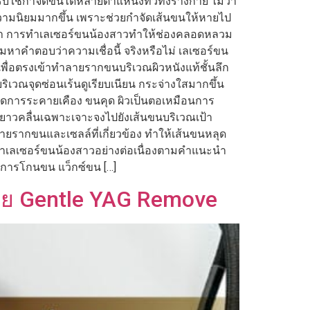
ใช้กำจัดขนได้หลายตำแหน่งทั่วทั้งร่างกาย ไม่ว่า
บความนิยมมากขึ้น เพราะช่วยกำจัดเส้นขนให้หายไป
ี่ว่า การทำเลเซอร์ขนน้องสาวทำให้ช่องคลอดหลวม
คำตอบว่าความเชื่อนี้ จริงหรือไม่ เลเซอร์ขน
ื่อตรงเข้าทำลายรากขนบริเวณผิวหนังแท้ชั้นลึก
ิเวณจุดซ่อนเร้นดูเรียบเนียน กระจ่างใสมากขึ้น
กิดการระคายเคือง ขนคุด ผิวเป็นตอเหมือนการ
มยาวคลื่นเฉพาะเจาะจงไปยังเส้นขนบริเวณเป้า
ลายรากขนและเซลล์ที่เกี่ยวข้อง ทำให้เส้นขนหลุด
ทำเลเซอร์ขนน้องสาวอย่างต่อเนื่องตามคำแนะนำ
ากการโกนขน แว็กซ์ขน […]
้วย Gentle YAG Remove