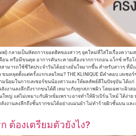
val) กลายเป็นหัตถการยอดฮิตของสาวๆ ยุคใหม่ที่ใส่ใจเรื่องความ
จำเดือน หรือมีขนคุด อาการคันระคายเคืองจากการถอน แว็กซ์ หรือโ
ิงสามารถใช้ชีวิตประจำวันได้อย่างมั่นใจมากขึ้น สำหรับสาวๆ ที
บ ขนหลุดตั้งแต่ครั้งแรกเลยไหม? THE KLINIQUE มีคำตอบ เลเซอร์ขน
ับความนิยมในการเลเซอร์ขนน้องสาวและให้ผลลัพธ์ดีในปัจจุบัน ได้
ลังงานลงลึกถึงรากขนได้ดี เหมาะกับทุกสภาพผิว โดยเฉพาะผิวสองสี
้นใหญ่ แต่ไม่เหมาะกับผิวเข้มเพราะอาจทำให้ผิวเบิร์น ไหม้ ได้ง่า
ลังงานลงลึกถึงชั้นรากขนได้อย่างแม่นยำ ไม่ทำร้ายผิวชั้นบน และ
ก ต้องเตรียมตัวยังไง?