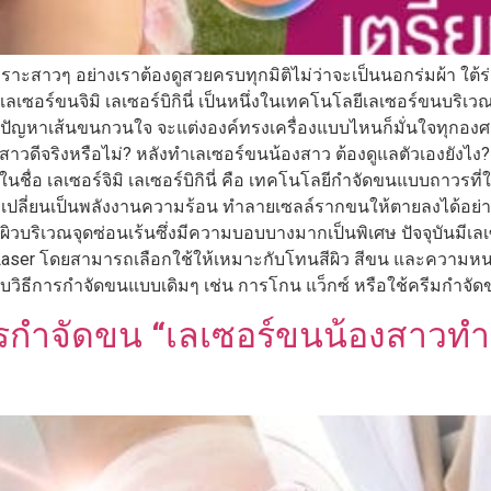
าะสาวๆ อย่างเราต้องดูสวยครบทุกมิติไม่ว่าจะเป็นนอกร่มผ้า ใต้ร่ม
ลเซอร์ขนจิมิ เลเซอร์บิกินี่ เป็นหนึ่งในเทคโนโลยีเลเซอร์ขนบริเว
้ปัญหาเส้นขนกวนใจ จะแต่งองค์ทรงเครื่องแบบไหนก็มั่นใจทุกอง
น้องสาวดีจริงหรือไม่? หลังทำเลเซอร์ขนน้องสาว ต้องดูแลตัวเองยั
ื่อ เลเซอร์จิมิ เลเซอร์บิกินี่ คือ เทคโนโลยีกำจัดขนแบบถาวรที่
ไว้แล้วเปลี่ยนเป็นพลังงานความร้อน ทำลายเซลล์รากขนให้ตายลงได้อย
รับผิวบริเวณจุดซ่อนเร้นซึ่งมีความบอบบางมากเป็นพิเศษ ปัจจุบันม
AG Laser โดยสามารถเลือกใช้ให้เหมาะกับโทนสีผิว สีขน และความ
กับวิธีการกำจัดขนแบบเดิมๆ เช่น การโกน แว็กซ์ หรือใช้ครีมกำจัดขน
การกำจัดขน “เลเซอร์ขนน้องสาวท