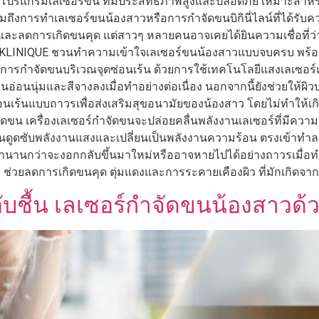
วยโปรแกรมเลเซอร์ขน ที่มีประสิทธิภาพสูงและปลอดภัย เหมาะสำหรับ
วมถึงการทำเลเซอร์ขนน้องสาวหรือการกำจัดขนบิกินี่ไลน์ที่ได้รั
งใส และลดการเกิดขนคุด แต่สาวๆ หลายคนอาจเคยได้ยินความเชื่อท
 KLINIQUE ชวนทำความเข้าใจเลเซอร์ขนน้องสาวแบบจบครบ พร้อมหา
การกำจัดขนบริเวณจุดซ่อนเร้น ด้วยการใช้เทคโนโลยีแสงเลเซอร์เพ
นนุ่มและสีจางลงเมื่อทำอย่างต่อเนื่อง นอกจากนี้ยังช่วยให้ผิวบร
อนเร้นแบบถาวรเพื่อส่งเสริมสุขอนามัยของน้องสาว โดยไม่ทำให้เ
ัดขน เครื่องเลเซอร์กำจัดขนจะปล่อยคลื่นพลังงานเลเซอร์ที่มีควา
รากขนดูดซับพลังงานแสงและเปลี่ยนเป็นพลังงานความร้อน ตรงเข้าทำ
ลานานกว่าจะงอกกลับขึ้นมาใหม่หรืออาจหายไปได้อย่างถาวรเมื่อ
 ช่วยลดการเกิดขนคุด ตุ่มแดงและการระคายเคืองผิว ที่มักเกิดจ
อับชื้น เลเซอร์กำจัดขนน้องสาวด