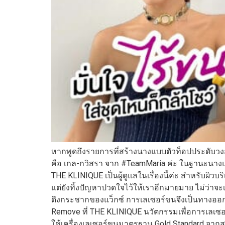
หากพูดถึงรายการที่สร้างนางแบบตัวท็อปประดับวงการ
คือ เกล-กวิสรา จาก #TeamMaria ค่ะ ในฐานะนางแบ
THE KLINIQUE เป็นผู้ดูแลในเรื่องนี้ค่ะ สำหรับผิ
แต่ยังทิ้งปัญหาปวดใจไว้ให้เราอีกมายมาย ไม่ว่า
ดึงกระชากของแว็กซ์ การเลเซอร์ขนจึงเป็นทางออก
Remove ที่ THE KLINIQUE นวัตกรรมเพื่อการเลเ
ใช้เครื่องเลเซอร์ขนมาตรฐาน Gold Standard จากสห