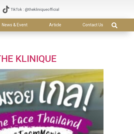
TikTok : @thekliniqueofficial
News & Event
Article
Contact Us
 THE KLINIQUE