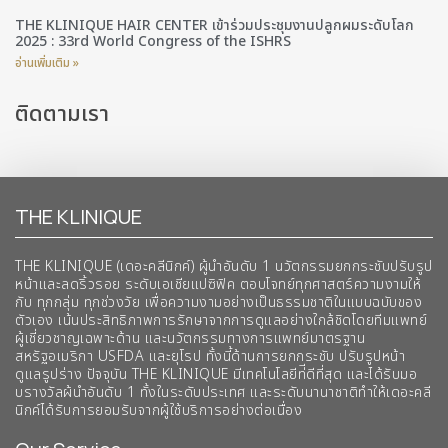
THE KLINIQUE HAIR CENTER เข้าร่วมประชุมงานปลูกผมระดับโลก
2025 : 33rd World Congress of the ISHRS
อ่านเพิ่มเติม »
ติดตามเรา
THE KLINIQUE
THE KLINIQUE (เดอะคลีนิกค์) ผู้นำอันดับ 1 นวัตกรรมยกกระชับปรับรูป
หน้าและลดริ้วรอย ระดับเอเชียแปซิฟิค ตอบโจทย์ทุกศาสตร์ความงามให้
กับ ทุกกลุ่ม ทุกช่วงวัย เพื่อความงามอย่างเป็นธรรมชาติในแบบฉบับของ
ตัวเอง เน้นประสิทธิภาพการรักษาจากการดูแลอย่างใกล้ชิดโดยทีมแพทย์
ผู้เชี่ยวชาญเฉพาะด้าน และนวัตกรรมทางการแพทย์มาตรฐาน
สหรัฐอเมริกา USFDA และยุโรป ทั้งนี้ด้านการยกกระชับ ปรับรูปหน้า
ดูแลรูปร่าง ปัจจุบัน THE KLINIQUE มีเทคโนโลยีท่ีดีที่สุด และได้รับมอ
บรางวัลผ้นำอันดับ 1 ทั้งในระดับประเทศ และระดับนานาชาติทําให้เดอะคลี
นิกค์ได้รับการยอมรับจากผู้ใช้บริการอย่างต่อเนื่อง