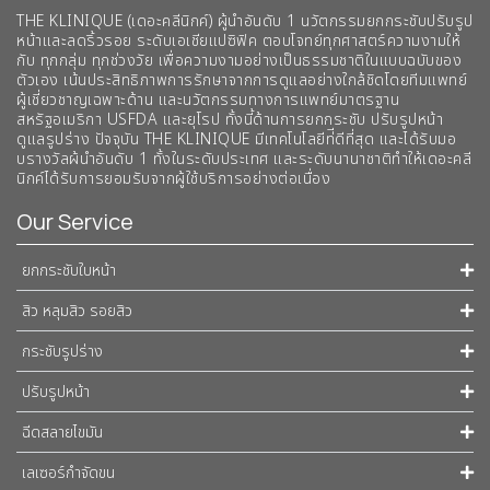
THE KLINIQUE (เดอะคลีนิกค์) ผู้นำอันดับ 1 นวัตกรรมยกกระชับปรับรูป
หน้าและลดริ้วรอย ระดับเอเชียแปซิฟิค ตอบโจทย์ทุกศาสตร์ความงามให้
กับ ทุกกลุ่ม ทุกช่วงวัย เพื่อความงามอย่างเป็นธรรมชาติในแบบฉบับของ
ตัวเอง เน้นประสิทธิภาพการรักษาจากการดูแลอย่างใกล้ชิดโดยทีมแพทย์
ผู้เชี่ยวชาญเฉพาะด้าน และนวัตกรรมทางการแพทย์มาตรฐาน
สหรัฐอเมริกา USFDA และยุโรป ทั้งนี้ด้านการยกกระชับ ปรับรูปหน้า
ดูแลรูปร่าง ปัจจุบัน THE KLINIQUE มีเทคโนโลยีท่ีดีที่สุด และได้รับมอ
บรางวัลผ้นำอันดับ 1 ทั้งในระดับประเทศ และระดับนานาชาติทําให้เดอะคลี
นิกค์ได้รับการยอมรับจากผู้ใช้บริการอย่างต่อเนื่อง
Our Service
ยกกระชับใบหน้า
สิว หลุมสิว รอยสิว
กระชับรูปร่าง
ปรับรูปหน้า
ฉีดสลายไขมัน
เลเซอร์กำจัดขน