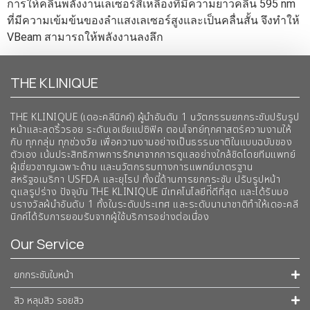
การให้คลื่นพลังงานเลเซอร์สีเหลืองที่มีความยาวคลื่น 595 nm
ที่มีความเข้มข้นของลำแสงเลเซอร์สูงและเป็นคลื่นสั้น จึงทำให้
VBeam สามารถให้พลังงานลงลึก
THE KLINIQUE
THE KLINIQUE (เดอะคลีนิกค์) ผู้นำอันดับ 1 นวัตกรรมยกกระชับปรับรูป
หน้าและลดริ้วรอย ระดับเอเชียแปซิฟิค ตอบโจทย์ทุกศาสตร์ความงามให้
กับ ทุกกลุ่ม ทุกช่วงวัย เพื่อความงามอย่างเป็นธรรมชาติในแบบฉบับของ
ตัวเอง เน้นประสิทธิภาพการรักษาจากการดูแลอย่างใกล้ชิดโดยทีมแพทย์
ผู้เชี่ยวชาญเฉพาะด้าน และนวัตกรรมทางการแพทย์มาตรฐาน
สหรัฐอเมริกา USFDA และยุโรป ทั้งนี้ด้านการยกกระชับ ปรับรูปหน้า
ดูแลรูปร่าง ปัจจุบัน THE KLINIQUE มีเทคโนโลยีท่ีดีที่สุด และได้รับมอ
บรางวัลผ้นำอันดับ 1 ทั้งในระดับประเทศ และระดับนานาชาติทําให้เดอะคลี
นิกค์ได้รับการยอมรับจากผู้ใช้บริการอย่างต่อเนื่อง
Our Service
ยกกระชับใบหน้า
สิว หลุมสิว รอยสิว