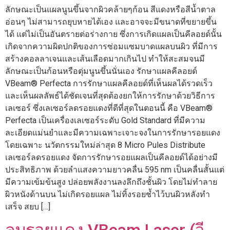
ลักษณะเป็นแผลนูนขึ้นจากผิวคล้ายๆก้อน สีแดงหรือสีน้ำตาล
อ่อนๆ ไม่สามารถยุบหายได้เอง และอาจจะมีขนาดที่ขยายขึ้น
ได้ แต่ไม่เป็นอันตรายต่อร่างกาย ซึ่งการเกิดแผลเป็นคีลอยด์นั้น
เกิดจากความผิดปกติของการซ่อมแซมบาดแผลบนผิว ที่มีการ
สร้างคอลลาเจนและเส้นเลือดมากเกินไป ทำให้สะสมจนมี
ลักษณะเป็นก้อนหรือตุ่มนูนขึ้นนั่นเอง รักษาแผลคีลอยด์
VBeam® Perfecta การรักษาแผลคีลอยด์ที่เห็นผลได้รวดเร็ว
และเห็นผลลัพธ์ได้ชัดเจนที่สุดต้องยกให้การรักษาด้วยวิธีการ
เลเซอร์ ซึ่งเลเซอร์ลดรอยแดงที่ดีที่สุดในตอนนี้ คือ VBeam®
Perfecta เป็นเครื่องเลเซอร์ระดับ Gold Standard ที่มีความ
ละเอียดแม่นยำและมีความเฉพาะเจาะจงในการรักษารอยแดง
โดยเฉพาะ นวัตกรรมใหม่ล่าสุด 8 Micro Pules Distribute
เลเซอร์ลดรอยแดง จัดการรักษารอยแผลเป็นคีลอยด์ได้อย่างมี
ประสิทธิภาพ ด้วยลำแสงความยาวคลื่น 595 nm เป็นคลื่นสั้นแต่
มีความเข้มข้นสูง ปล่อยพลังงานลงลึกถึงชั้นผิว โดยไม่ทำลาย
ผิวหนังด้านบน ไม่เกิดรอยแผล ไม่ทิ้งรอยช้ำไว้บนผิวหลังทำ
เสร็จ สยบ […]
ลบรอยแดง VBeam Laser (วี