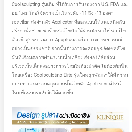
Coolsculpting รุ่นเดิม ที่ได้รับการรับรองจาก U.S. FDA และ
อย. ไทย โดยใช้ความเย็นในระดับ -11 ถึง -13 องศา
เซลเซียส ส่งผ่านหัว Applicator ที่ออกแบบให้แนบสนิทกับ
สรีระ เพื่อช่วยแช่แข็งเซลล์ไขมันใต้ผิวหนัง ทำให้เซลล์ไข
มันเข้าสู่กระบวนการ Apoptosis หรือการตายของเซลล์
อย่างเป็นธรรมชาติ จากนั้นร่างกายจะค่อยๆ ขจัดเซลล์ไข
มันที่เสื่อมสภาพผ่านระบบน้ำเหลือง ส่งผลให้สัดส่วน
บริเวณนั้นเล็กลงอย่างถาวรโดยไม่ต้องผ่าตัด ไม่ต้องพักฟื้น
โดยเครื่อง Coolsculpting Elite รุ่นใหม่ถูกพัฒนาให้มีความ
แม่นยำและครอบคลุมมากขึ้นด้วยหัว Applicator ดีไซน์
ใหม่ที่แนบกระชับผิวได้มากขึ้น