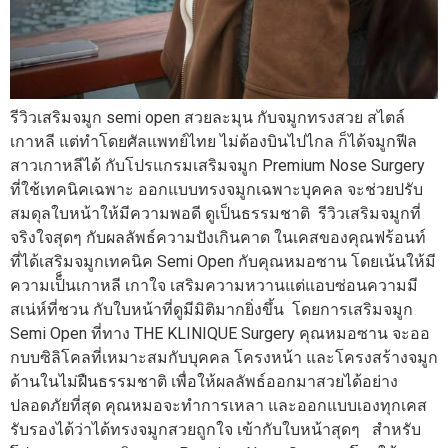
รีวิวเสริมจมูก semi open สวยละมุน กับจมูกทรงสวย สไตล์
เกาหลี แต่ทำโดยศัลแพทย์ไทย ไม่ต้องบินไปไกล ก็ได้จมูกฟีล
สาวเกาหลีได้ กับโปรแกรมเสริมจมูก Premium Nose Surgery
ที่ใช้เทคนิคเฉพาะ ออกแบบทรงจมูกเฉพาะบุคคล จะช่วยปรับ
สมดุลใบหน้าให้มีความพอดี ดูเป็นธรรมชาติ รีวิวเสริมจมูกที่
จริงใจสุดๆ กับผลลัพธ์ความปังเกินคาด ในเคสของคุณฟร้อนท์
ที่ได้เสริมจมูกเทคนิค Semi Open กับคุณหมอซาน โดยเน้นให้มี
ความเป็็นเกาหลี เกาใจ เสริมความหวานแต่แอบซ่อนความมี
สเน่ห์ที่ชวน กับใบหน้าที่ดูมีมิติมากยิ่งขึ้น โดยการเสริมจมูก
Semi Open ที่ทาง THE KLINIQUE Surgery คุณหมอซาน จะออ
กบบซิลิโคลที่เหมาะสมกับบุคคล โครงหน้า และโครงสร้างจมูก
ด้านในไม่ฝืนธรรมชาติ เพื่อให้ผลลัพธ์ออกมาสวยได้อย่าง
ปลอดภัยที่สุด คุณหมอจะทำการเหลา และออกแบบเองทุกเคส
รับรองได้ว่าได้ทรงจมูกสวยถูกใจ เข้ากับใบหน้าสุดๆ สำหรับ