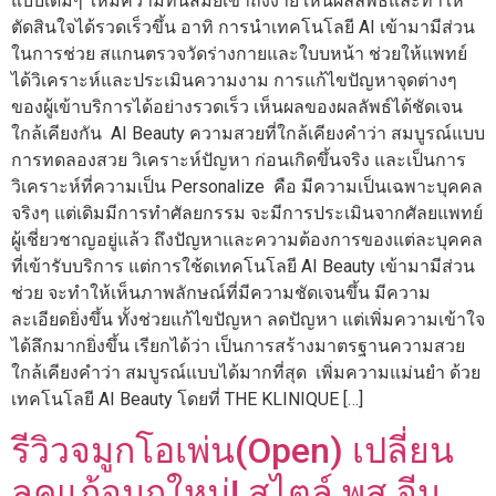
แบบเดิมๆ ให้มีความทันสมัยเข้าถึงง่าย เห็นผลลัพธ์และทำให้
ตัดสินใจได้รวดเร็วขึ้น อาทิ การนำเทคโนโลยี AI เข้ามามีส่วน
ในการช่วย สแกนตรวจวัดร่างกายและใบบหน้า ช่วยให้แพทย์
ได้วิเคราะห์และประเมินความงาม การแก้ไขปัญหาจุดต่างๆ
ของผู้เข้าบริการได้อย่างรวดเร็ว เห็นผลของผลลัพธ์ได้ชัดเจน
ใกล้เคียงกัน AI Beauty ความสวยที่ใกล้เคียงคำว่า สมบูรณ์แบบ
การทดลองสวย วิเคราะห์ปัญหา ก่อนเกิดขึ้นจริง และเป็นการ
วิเคราะห์ที่ความเป็น Personalize คือ มีความเป็นเฉพาะบุคคล
จริงๆ แต่เดิมมีการทำศัลยกรรม จะมีการประเมินจากศัลยแพทย์
ผู้เชี่ยวชาญอยู่แล้ว ถึงปัญหาและความต้องการของแต่ละบุคคล
ที่เข้ารับบริการ แต่การใช้ดเทคโนโลยี AI Beauty เข้ามามีส่วน
ช่วย จะทำให้เห็นภาพลักษณ์ที่มีความชัดเจนขึ้น มีความ
ละเอียดยิ่งขึ้น ทั้งช่วยแก้ไขปัญหา ลดปัญหา แต่เพิ่มความเข้าใจ
ได้ลึกมากยิ่งขึ้น เรียกได้ว่า เป็นการสร้างมาตรฐานความสวย
ใกล้เคียงคำว่า สมบูรณ์แบบได้มากที่สุด เพิ่มความแม่นยำ ด้วย
เทคโนโลยี AI Beauty โดยที่ THE KLINIQUE […]
รีวิวจมูกโอเพ่น(Open) เปลี่ยน
ลุคแก้จมูกใหม่! สไตล์ พส.จีน