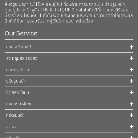
สหรัฐอเมริกา USFDA และยุโรป ทั้งนี้ด้านการยกกระชับ ปรับรูปหน้า
ดูแลรูปร่าง ปัจจุบัน THE KLINIQUE มีเทคโนโลยีท่ีดีที่สุด และได้รับมอ
บรางวัลผ้นำอันดับ 1 ทั้งในระดับประเทศ และระดับนานาชาติทําให้เดอะคลี
นิกค์ได้รับการยอมรับจากผู้ใช้บริการอย่างต่อเนื่อง
Our Service
ยกกระชับใบหน้า
สิว หลุมสิว รอยสิว
กระชับรูปร่าง
ปรับรูปหน้า
ฉีดสลายไขมัน
เลเซอร์กำจัดขน
ทรีตเมนต์
ฉีดผิว