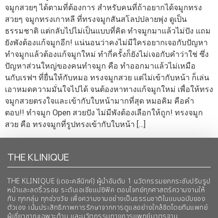
จมูกสวยๆ ได้ตามที่ต้องการ สำหรับคนที่ถ้าอยากได้จมูกทรง
สวยๆ จมูกทรงเกาหลี ที่ทรงจมูกสันสโลปปลายพุ่ง ดูเป็น
ธรรมชาติ แต่กลับไปไม่เป็นแบบที่คิด ทำจมูกมาแล้วไม่ปัง แถม
ยังพังต้องแก้จมูกอีก! แน่นอนว่าคงไม่มีใครอยากเจอกับปัญหา
ทำจมูกแล้วต้องแก้จมูกใหม่ ทำกี่ครั้งก็ยังไม่เจอกับคำว่าใช่ ซึ่ง
ปัญหาส่วนใหญ่ของคนทำจมูก คือ ทำออกมาแล้วไม่เหมือ
นกับเรฟฯ ที่ยื่นให้กับหมอ ทรงจมูกสวย แต่ไม่เข้ากับหน้า ก็เล่น
เอาหมดความมั่นใจไปได้ จนต้องหาทางแก้จมูกใหม่ เพื่อให้ทรง
จมูกสวยตรงใจและเข้ากับใบหน้ามากที่สุด หมอคิม คือคำ
ตอบ!! ทำจมูก Open สวยปัง ไม่มีพังต้องเลือกให้ถูก! ทรงจมูก
สวย คือ ทรงจมูกที่รูปทรงเข้ากับใบหน้า […]
THE KLINIQUE
THE KLINIQUE (เดอะคลีนิกค์) ผู้นำอันดับ 1 นวัตกรรมยกกระชับปรับรูป
หน้าและลดริ้วรอย ระดับเอเชียแปซิฟิค ตอบโจทย์ทุกศาสตร์ความงามให้
กับ ทุกกลุ่ม ทุกช่วงวัย เพื่อความงามอย่างเป็นธรรมชาติในแบบฉบับของ
ตัวเอง เน้นประสิทธิภาพการรักษาจากการดูแลอย่างใกล้ชิดโดยทีมแพทย์
ผู้เชี่ยวชาญเฉพาะด้าน และนวัตกรรมทางการแพทย์มาตรฐาน