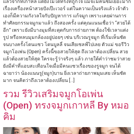
แล้วจากที่เกาหลี แต่ยังไม่ได้ทรงที่ถูกใจ แม้จะมีคนชมเยอะมาก
เรื่องเครื่องหน้าสวยปังเป๊ะเวอร์ แต่ในความเป็นจริงแล้ว เจ้าตัว
เองก็มีความกังวลใจกับปัญหาการ แก้จมูก เพราะเคยผ่านการ
ทำศัลยกรรมจมูกมาแล้ว ถึงสองครั้ง แต่คุณแนนเชื่อว่า “สวยได้
อีก” เพราะยังมีบางมุมที่สะดุดกับการถ่ายภาพ ต้องใช้เวลาแต่ง
รูป หรือหลบมุมกล้องอยู่บ่อยๆ เช่น บริเวณรูจมูก ที่เริ่มเห็นชัด
จนบางครั้งโดนแซว โดนบูลลี่ จนเสียเซลฟ์ไปเลย ตัวแม่ ขอรีวิว
จมูกโอเพ่น (Open) ครั้งนี้ขอสวยให้สุด ถึงเวลาต้องเปลี่ยน สวย
แล้วต้องสวยให้สุด ใครจะรู้ว่าจริงๆ แล้ว ภายใต้คำว่าชมว่าสวย
ยังมีคำที่แอบสะเทือนใจเมื่อมีคนแซวเรื่องของรูจมูก จนได้
ฉายาว่า น้องแนนรู(จมูก)บาน ยิ่งเวลาถ่ายภาพมุมเสย เห็นชัด
มาก จนคิดว่าถึงเวลาต้องเปลี่ยน […]
รวม รีวิวเสริมจมูกโอเพ่น
(Open) ทรงจมูกเกาหลี By หมอ
คิม